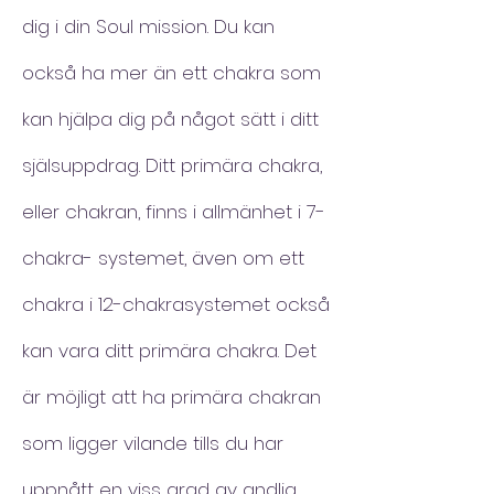
dig i din Soul mission. Du kan
också ha mer än ett chakra som
kan hjälpa dig på något sätt i ditt
själsuppdrag. Ditt primära chakra,
eller chakran, finns i allmänhet i 7-
chakra- systemet, även om ett
chakra i 12-chakrasystemet också
kan vara ditt primära chakra. Det
är möjligt att ha primära chakran
som ligger vilande tills du har
uppnått en viss grad av andlig