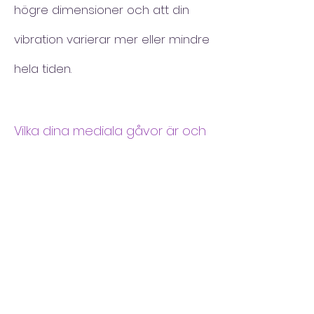
högre dimensioner och att din
vibration varierar mer eller mindre
hela tiden.
Vilka dina mediala gåvor är och
i vilken utsträckning de har
aktiverats
Ger dig information om vilka av
de åtta mediala sinnena du har
aktiverat och till vilken grad. Jag
använder en skala från 1-10, där 10