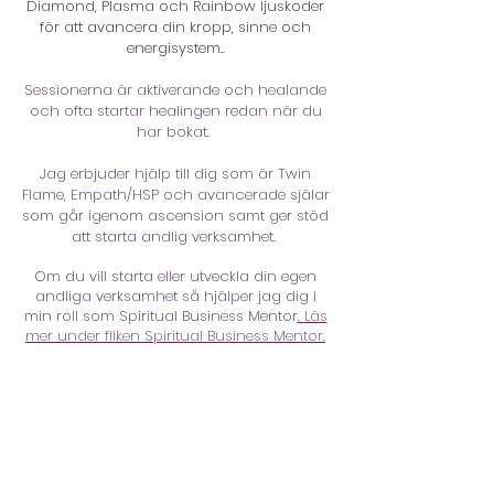
Diamond, Plasma och Rainbow ljuskoder
för att avancera din kropp, sinne och
energisystem..
Sessionerna är aktiverande och healande
och ofta startar healingen redan när du
har bokat.
Jag erbjuder hjälp till dig som är Twin
Flame, Empath/HSP och avancerade själar
som
går igenom ascension samt ger stöd
att starta andlig verksamhet.
Om du vill starta eller utveckla din egen
andliga verksamhet så hjälper jag dig i
min roll som Spiritual Business Mentor
.
Läs
mer under fliken Spiritual Business Mentor.
Du kan tala fritt från hjärtat och jag har
tystnadsplikt.
Sessionerna sker som videomöte på
distans i Zoom.