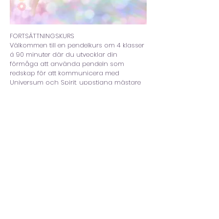
FORTSÄTTNINGSKURS
Välkommen till en pendelkurs om 4 klasser
á 90 minuter där du utvecklar din
förmåga att använda pendeln som
redskap för att kommunicera med
Universum och Spirit, uppstigna mästare
och änglar! I varje klass får du en
inledande föreläsning samt workshops på
60 minuter efterföljt av 30 minuter
kanaliserad djupt läkande, aktiverande
och renande multidimensionell 5D-12D
healing.
Du får kursen i filformat i form av PDF:er
och mp3-filer, så att du kan lyssna i din
egen takt utan att vara bunden av tider
och datum. I kursmaterialet ingår 18 unika
diagram, en Steg-för-Steg-guide samt
Energirening i filformat att använda före
arbete med pendeln samt bonusmaterial!