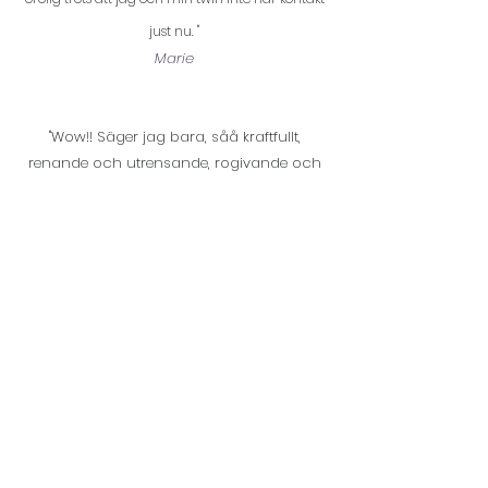
just nu. "
Marie
"Wow!! Säger jag bara, såå kraftfullt,
renande och utrensande, rogivande och
stärkande, knappt så att ord kan beskriva.
Tusen tack! All Ljus o kärlek"
Isabella, Halmstad
"Stor tacksamhet till dig Susanna för den
fina ljussjäl du är och för att du hjälper
Gaia och mig med din kraftfulla healing.
Jag har träffat många healers genom
åren, men healingen jag får av dig hjälper
mig väldigt djupt. Jag är på mitt 13 år som