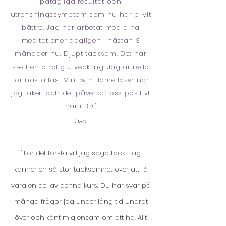
påtagliga resultat och
utrensningssymptom som nu har blivit
bättre. Jag har arbetat med dina
meditationer dagligen i nästan 3
månader nu. Djupt tacksam. Det har
skett en otrolig utveckling. Jag är redo
för nästa fas! Min twin flame läker när
jag läker, och det påverkar oss positivt
här i 3D."
Lisa
" För det första vill jag säga tack! Jag
känner en så stor tacksamhet över att få
vara en del av denna kurs. Du har svar på
många frågor jag under lång tid undrat
över och känt mig ensam om att ha. Allt