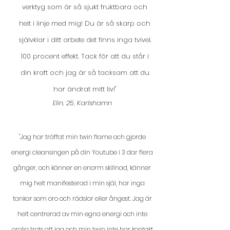
verktyg som är så sjukt fruktbara och
helt i linje med mig! Du är så skarp och
självklar i ditt arbete det finns inga tvivel.
100 procent effekt. Tack för att du står i
din kraft och jag är så tacksam att du
har ändrat mitt liv!"
Elin, 25, Karlshamn
"Jag har träffat min twin flame och gjorde
energi cleansingen på din Youtube i 3 dar flera
gånger, och känner en enorm skillnad, känner
mig helt manifesterad i min själ, har inga
tankar som oro och rädslor eller ångest. Jag är
helt centrerad av min egna energi och inte
orolig trots att jag och min twin inte har kontakt